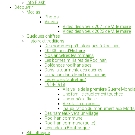
Info Flash
Découvrir
Medias
Photos
Videos
Video des voeux 2021 de M. le maire
Video des voeux 2022 de M. le maire
Quelques chiffres
Histoire et traditions
Des hommes préhistoriques à Rodilhan
10.000 ans d'Histoire
Nos ancêtres les romains
Les bornes milliaires de Rodilhan
Doléances rodilhanaises
Dans la tourmente des guerres
Un ballon dans le ciel rodilhanais
Les écoles "autrefois"
1914-1918
A la veille de la première Guerre Mondia
Une famille cruellement touchée
Une année difficile
Vers la fin du conflit
Inauguration du monument aux Morts
Des hameaux vers un village
Rodilhan commune
Rodilhan commune (suite)
Légende du Bouffasque
Bibliothèque