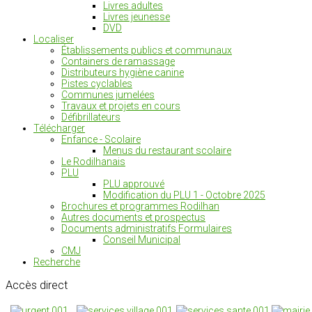
Livres adultes
Livres jeunesse
DVD
Localiser
Établissements publics et communaux
Containers de ramassage
Distributeurs hygiène canine
Pistes cyclables
Communes jumelées
Travaux et projets en cours
Défibrillateurs
Télécharger
Enfance - Scolaire
Menus du restaurant scolaire
Le Rodilhanais
PLU
PLU approuvé
Modification du PLU 1 - Octobre 2025
Brochures et programmes Rodilhan
Autres documents et prospectus
Documents administratifs Formulaires
Conseil Municipal
CMJ
Recherche
Accès
direct