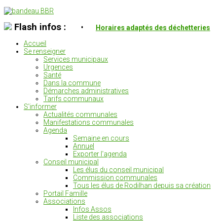
Flash infos :
•
Horaires adaptés des déchetteries
Accueil
Se renseigner
Services municipaux
Urgences
Santé
Dans la commune
Démarches administratives
Tarifs communaux
S'informer
Actualités communales
Manifestations communales
Agenda
Semaine en cours
Annuel
Exporter l'agenda
Conseil municipal
Les élus du conseil municipal
Commission communales
Tous les élus de Rodilhan depuis sa création
Portail Famille
Associations
Infos Assos
Liste des associations