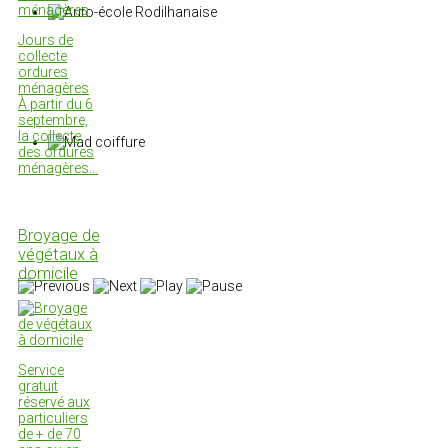
Jours de
collecte
ordures
ménagères
À partir du 6
septembre,
la collecte
des ordures
ménagères…
Broyage de
végétaux à
domicile
Service
gratuit
réservé aux
particuliers
de + de 70