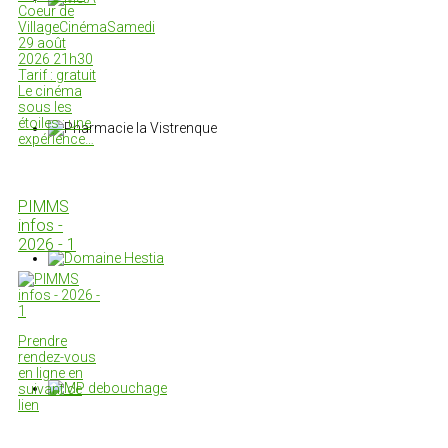
Coeur de
VillageCinémaSamedi
29 août
2026 21h30
Tarif : gratuit
Le cinéma
sous les
étoiles : une
expérience…
PIMMS
infos -
2026 - 1
Prendre
rendez-vous
en ligne en
suivant ce
lien