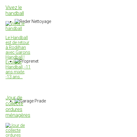
Vivez le
handball
Le Handball
est de retour
à Rodilhan
avec Garons
Handball !
Ecole de
Handball, -11
ans mixte,
-13 ans…
Jour de
collecte
ordures
ménagères