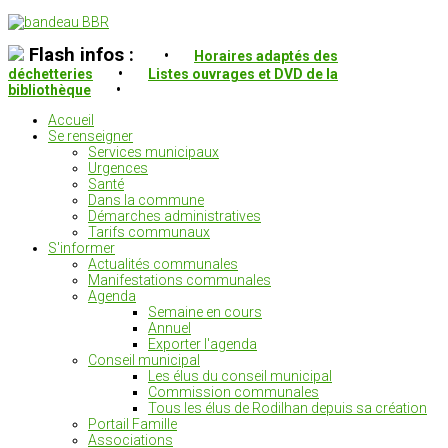
Flash infos :
•
Horaires adaptés des
déchetteries
•
Listes ouvrages et DVD de la
bibliothèque
•
Accueil
Se renseigner
Services municipaux
Urgences
Santé
Dans la commune
Démarches administratives
Tarifs communaux
S'informer
Actualités communales
Manifestations communales
Agenda
Semaine en cours
Annuel
Exporter l'agenda
Conseil municipal
Les élus du conseil municipal
Commission communales
Tous les élus de Rodilhan depuis sa création
Portail Famille
Associations