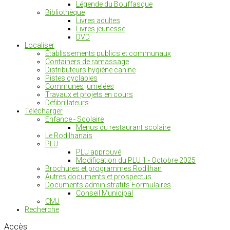
Légende du Bouffasque
Bibliothèque
Livres adultes
Livres jeunesse
DVD
Localiser
Établissements publics et communaux
Containers de ramassage
Distributeurs hygiène canine
Pistes cyclables
Communes jumelées
Travaux et projets en cours
Défibrillateurs
Télécharger
Enfance - Scolaire
Menus du restaurant scolaire
Le Rodilhanais
PLU
PLU approuvé
Modification du PLU 1 - Octobre 2025
Brochures et programmes Rodilhan
Autres documents et prospectus
Documents administratifs Formulaires
Conseil Municipal
CMJ
Recherche
Accès