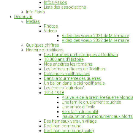
Infos Assos
Liste des associations
Info Flash
Découvrir
Medias
Photos
Videos
Video des voeux 2021 de M. le maire
Video des voeux 2022 de M. le maire
Quelques chiffres
Histoire et traditions
Des hommes préhistoriques à Rodilhan
10.000 ans d'Histoire
Nos ancêtres les romains
Les bornes milliaires de Rodilhan
Doléances rodilhanaises
Dans la tourmente des guerres
Un ballon dans le ciel rodilhanais
Les écoles "autrefois"
1914-1918
A la veille de la première Guerre Mondia
Une famille cruellement touchée
Une année difficile
Vers la fin du conflit
Inauguration du monument aux Morts
Des hameaux vers un village
Rodilhan commune
Rodilhan commune (suite)