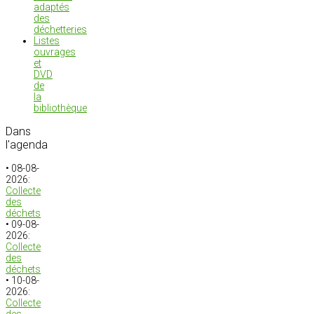
adaptés
des
déchetteries
Listes
ouvrages
et
DVD
de
la
bibliothèque
Dans
l'agenda
• 08-08-
2026:
Collecte
des
déchets
• 09-08-
2026:
Collecte
des
déchets
• 10-08-
2026:
Collecte