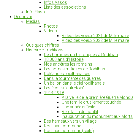
Infos Assos
Liste des associations
Info Flash
Découvrir
Medias
Photos
Videos
Video des voeux 2021 de M. le maire
Video des voeux 2022 de M. le maire
Quelques chiffres
Histoire et traditions
Des hommes préhistoriques à Rodilhan
10.000 ans d'Histoire
Nos ancêtres les romains
Les bornes milliaires de Rodilhan
Doléances rodilhanaises
Dans la tourmente des guerres
Un ballon dans le ciel rodilhanais
Les écoles "autrefois"
1914-1918
A la veille de la première Guerre Mondia
Une famille cruellement touchée
Une année difficile
Vers la fin du conflit
Inauguration du monument aux Morts
Des hameaux vers un village
Rodilhan commune
Rodilhan commune (suite)