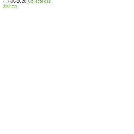
• 17-08-2026:
Collecte des
déchets