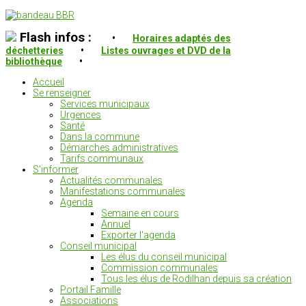
Flash infos :
•
Horaires adaptés des
déchetteries
•
Listes ouvrages et DVD de la
bibliothèque
•
Accueil
Se renseigner
Services municipaux
Urgences
Santé
Dans la commune
Démarches administratives
Tarifs communaux
S'informer
Actualités communales
Manifestations communales
Agenda
Semaine en cours
Annuel
Exporter l'agenda
Conseil municipal
Les élus du conseil municipal
Commission communales
Tous les élus de Rodilhan depuis sa création
Portail Famille
Associations