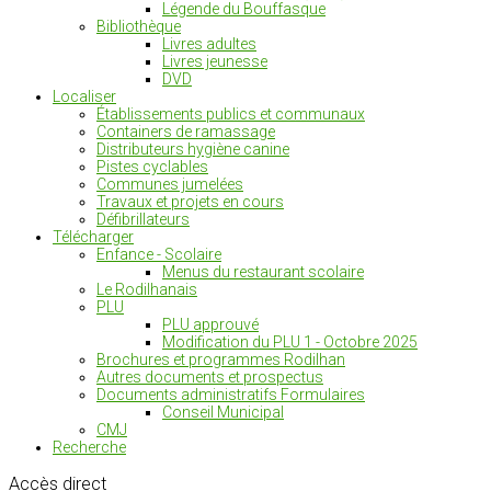
Légende du Bouffasque
Bibliothèque
Livres adultes
Livres jeunesse
DVD
Localiser
Établissements publics et communaux
Containers de ramassage
Distributeurs hygiène canine
Pistes cyclables
Communes jumelées
Travaux et projets en cours
Défibrillateurs
Télécharger
Enfance - Scolaire
Menus du restaurant scolaire
Le Rodilhanais
PLU
PLU approuvé
Modification du PLU 1 - Octobre 2025
Brochures et programmes Rodilhan
Autres documents et prospectus
Documents administratifs Formulaires
Conseil Municipal
CMJ
Recherche
Accès
direct