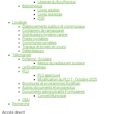
Légende du Bouffasque
Bibliothèque
Livres adultes
Livres jeunesse
DVD
Localiser
Établissements publics et communaux
Containers de ramassage
Distributeurs hygiène canine
Pistes cyclables
Communes jumelées
Travaux et projets en cours
Défibrillateurs
Télécharger
Enfance - Scolaire
Menus du restaurant scolaire
Le Rodilhanais
PLU
PLU approuvé
Modification du PLU 1 - Octobre 2025
Brochures et programmes Rodilhan
Autres documents et prospectus
Documents administratifs Formulaires
Conseil Municipal
CMJ
Recherche
Accès
direct