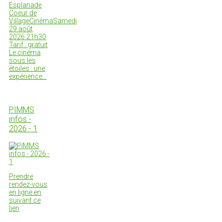
Esplanade
Coeur de
VillageCinémaSamedi
29 août
2026 21h30
Tarif : gratuit
Le cinéma
sous les
étoiles : une
expérience…
PIMMS
infos -
2026 - 1
Prendre
rendez-vous
en ligne en
suivant ce
lien