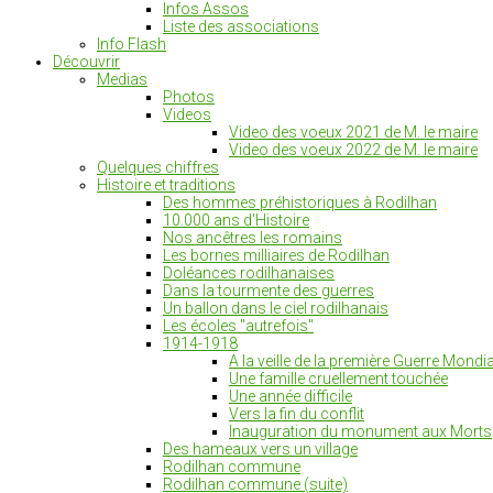
Infos Assos
Liste des associations
Info Flash
Découvrir
Medias
Photos
Videos
Video des voeux 2021 de M. le maire
Video des voeux 2022 de M. le maire
Quelques chiffres
Histoire et traditions
Des hommes préhistoriques à Rodilhan
10.000 ans d'Histoire
Nos ancêtres les romains
Les bornes milliaires de Rodilhan
Doléances rodilhanaises
Dans la tourmente des guerres
Un ballon dans le ciel rodilhanais
Les écoles "autrefois"
1914-1918
A la veille de la première Guerre Mondia
Une famille cruellement touchée
Une année difficile
Vers la fin du conflit
Inauguration du monument aux Morts
Des hameaux vers un village
Rodilhan commune
Rodilhan commune (suite)