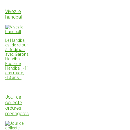
Vivez le
handball
Le Handball
est de retour
à Rodilhan
avec Garons
Handball !
Ecole de
Handball, -11
ans mixte,
-13 ans…
Jour de
collecte
ordures
ménagères