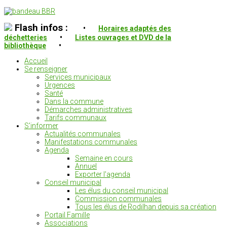
Flash infos :
•
Horaires adaptés des
déchetteries
•
Listes ouvrages et DVD de la
bibliothèque
•
Accueil
Se renseigner
Services municipaux
Urgences
Santé
Dans la commune
Démarches administratives
Tarifs communaux
S'informer
Actualités communales
Manifestations communales
Agenda
Semaine en cours
Annuel
Exporter l'agenda
Conseil municipal
Les élus du conseil municipal
Commission communales
Tous les élus de Rodilhan depuis sa création
Portail Famille
Associations