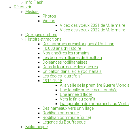
Info Flash
Découvrir
Medias
Photos
Videos
Video des voeux 2021 de M. le maire
Video des voeux 2022 de M. le maire
Quelques chiffres
Histoire et traditions
Des hommes préhistoriques à Rodilhan
10.000 ans d'Histoire
Nos ancêtres les romains
Les bornes milliaires de Rodilhan
Doléances rodilhanaises
Dans la tourmente des guerres
Un ballon dans le ciel rodilhanais
Les écoles "autrefois"
1914-1918
A la veille de la première Guerre Mondia
Une famille cruellement touchée
Une année difficile
Vers la fin du conflit
Inauguration du monument aux Morts
Des hameaux vers un village
Rodilhan commune
Rodilhan commune (suite)
Légende du Bouffasque
Bibliothèque