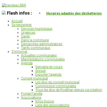
Flash infos :
•
Horaires adaptés des déchetteries
Accueil
Se renseigner
Services municipaux
Urgences
Santé
Dans la commune
Démarches administratives
Tarifs communaux
S'informer
Actualités communales
Manifestations communales
Agenda
Semaine en cours
Annuel
Exporter l'agenda
Conseil municipal
Les élus du conseil municipal
Commission communales
Tous les élus de Rodilhan depuis sa création
Portail Famille
Associations
Infos Assos
Liste des associations