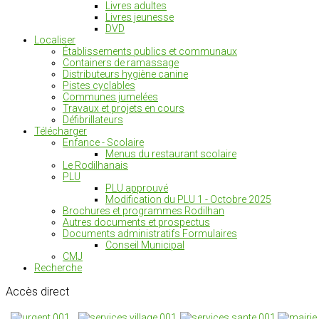
Livres adultes
Livres jeunesse
DVD
Localiser
Établissements publics et communaux
Containers de ramassage
Distributeurs hygiène canine
Pistes cyclables
Communes jumelées
Travaux et projets en cours
Défibrillateurs
Télécharger
Enfance - Scolaire
Menus du restaurant scolaire
Le Rodilhanais
PLU
PLU approuvé
Modification du PLU 1 - Octobre 2025
Brochures et programmes Rodilhan
Autres documents et prospectus
Documents administratifs Formulaires
Conseil Municipal
CMJ
Recherche
Accès
direct