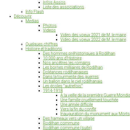
Infos Assos
Liste des associations
Info Flash
Découvrir
Medias
Photos
Videos
Video des voeux 2021 de M. le maire
Video des voeux 2022 de M. le maire
Quelques chiffres
Histoire et traditions
Des hommes préhistoriques à Rodilhan
10.000 ans d'Histoire
Nos ancêtres les romains
Les bornes milliaires de Rodilhan
Doléances rodilhanaises
Dans la tourmente des guerres
Un ballon dans le ciel rodilhanais
Les écoles "autrefois"
1914-1918
A la veille de la première Guerre Mondia
Une famille cruellement touchée
Une année difficile
Vers la fin du conflit
Inauguration du monument aux Morts
Des hameaux vers un village
Rodilhan commune
Rodilhan commune (suite)