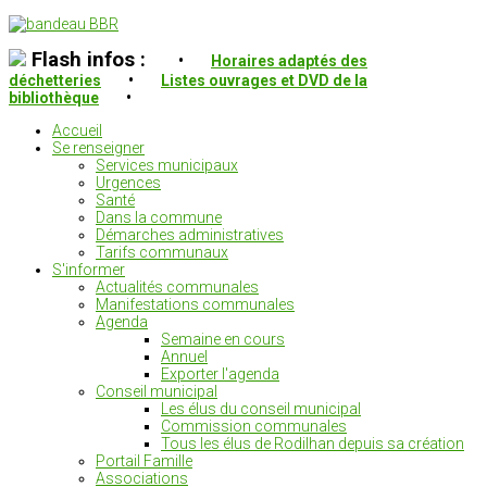
Flash infos :
•
Horaires adaptés des
déchetteries
•
Listes ouvrages et DVD de la
bibliothèque
•
Accueil
Se renseigner
Services municipaux
Urgences
Santé
Dans la commune
Démarches administratives
Tarifs communaux
S'informer
Actualités communales
Manifestations communales
Agenda
Semaine en cours
Annuel
Exporter l'agenda
Conseil municipal
Les élus du conseil municipal
Commission communales
Tous les élus de Rodilhan depuis sa création
Portail Famille
Associations