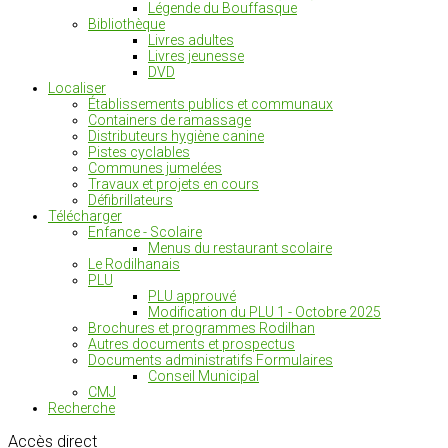
Légende du Bouffasque
Bibliothèque
Livres adultes
Livres jeunesse
DVD
Localiser
Établissements publics et communaux
Containers de ramassage
Distributeurs hygiène canine
Pistes cyclables
Communes jumelées
Travaux et projets en cours
Défibrillateurs
Télécharger
Enfance - Scolaire
Menus du restaurant scolaire
Le Rodilhanais
PLU
PLU approuvé
Modification du PLU 1 - Octobre 2025
Brochures et programmes Rodilhan
Autres documents et prospectus
Documents administratifs Formulaires
Conseil Municipal
CMJ
Recherche
Accès
direct