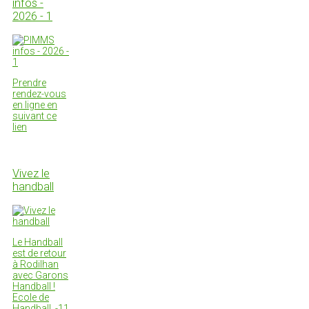
infos -
2026 - 1
Prendre
rendez-vous
en ligne en
suivant ce
lien
Vivez le
handball
Le Handball
est de retour
à Rodilhan
avec Garons
Handball !
Ecole de
Handball, -11