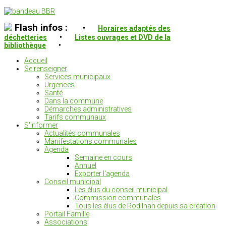
Flash infos :
•
Horaires adaptés des
déchetteries
•
Listes ouvrages et DVD de la
bibliothèque
•
Accueil
Se renseigner
Services municipaux
Urgences
Santé
Dans la commune
Démarches administratives
Tarifs communaux
S'informer
Actualités communales
Manifestations communales
Agenda
Semaine en cours
Annuel
Exporter l'agenda
Conseil municipal
Les élus du conseil municipal
Commission communales
Tous les élus de Rodilhan depuis sa création
Portail Famille
Associations