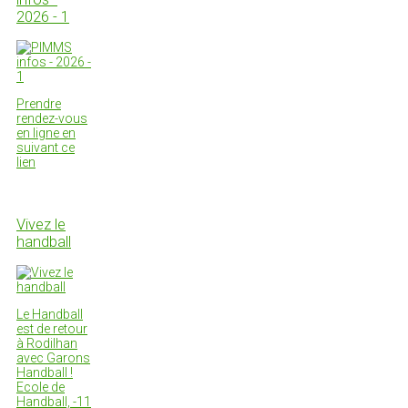
2026 - 1
Prendre
rendez-vous
en ligne en
suivant ce
lien
Vivez le
handball
Le Handball
est de retour
à Rodilhan
avec Garons
Handball !
Ecole de
Handball, -11