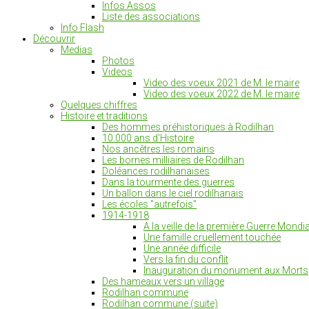
Infos Assos
Liste des associations
Info Flash
Découvrir
Medias
Photos
Videos
Video des voeux 2021 de M. le maire
Video des voeux 2022 de M. le maire
Quelques chiffres
Histoire et traditions
Des hommes préhistoriques à Rodilhan
10.000 ans d'Histoire
Nos ancêtres les romains
Les bornes milliaires de Rodilhan
Doléances rodilhanaises
Dans la tourmente des guerres
Un ballon dans le ciel rodilhanais
Les écoles "autrefois"
1914-1918
A la veille de la première Guerre Mondia
Une famille cruellement touchée
Une année difficile
Vers la fin du conflit
Inauguration du monument aux Morts
Des hameaux vers un village
Rodilhan commune
Rodilhan commune (suite)