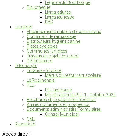
Légende du Bouffasque
Bibliothèque
Livres adultes
Livres jeunesse
DVD
Localiser
Établissements publics et communaux
Containers de ramassage
Distributeurs hygiène canine
Pistes cyclables
Communes jumelées
Travaux et projets en cours
Défibrillateurs
Télécharger
Enfance - Scolaire
Menus du restaurant scolaire
Le Rodilhanais
PLU
PLU approuvé
Modification du PLU 1 - Octobre 2025
Brochures et programmes Rodilhan
Autres documents et prospectus
Documents administratifs Formulaires
Conseil Municipal
CMJ
Recherche
Accès
direct