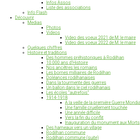
Infos Assos
Liste des associations
Info Flash
Découvrir
Medias
Photos
Videos
Video des voeux 2021 de M. le maire
Video des voeux 2022 de M. le maire
Quelques chiffres
Histoire et traditions
Des hommes préhistoriques à Rodilhan
10.000 ans d'Histoire
Nos ancêtres les romains
Les bornes milliaires de Rodilhan
Doléances rodilhanaises
Dans la tourmente des guerres
Un ballon dans le ciel rodilhanais
Les écoles "autrefois"
1914-1918
A la veille de la première Guerre Mondia
Une famille cruellement touchée
Une année difficile
Vers la fin du conflit
Inauguration du monument aux Morts
Des hameaux vers un village
Rodilhan commune
Rodilhan commune (suite)