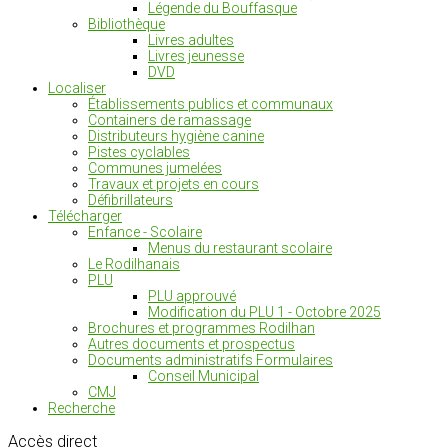
Légende du Bouffasque
Bibliothèque
Livres adultes
Livres jeunesse
DVD
Localiser
Établissements publics et communaux
Containers de ramassage
Distributeurs hygiène canine
Pistes cyclables
Communes jumelées
Travaux et projets en cours
Défibrillateurs
Télécharger
Enfance - Scolaire
Menus du restaurant scolaire
Le Rodilhanais
PLU
PLU approuvé
Modification du PLU 1 - Octobre 2025
Brochures et programmes Rodilhan
Autres documents et prospectus
Documents administratifs Formulaires
Conseil Municipal
CMJ
Recherche
Accès
direct