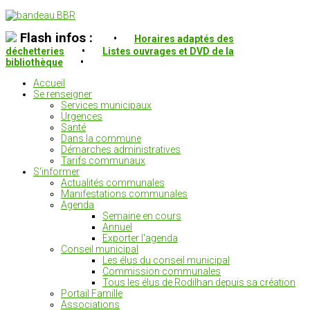
Flash infos :
•
Horaires adaptés des
déchetteries
•
Listes ouvrages et DVD de la
bibliothèque
•
Accueil
Se renseigner
Services municipaux
Urgences
Santé
Dans la commune
Démarches administratives
Tarifs communaux
S'informer
Actualités communales
Manifestations communales
Agenda
Semaine en cours
Annuel
Exporter l'agenda
Conseil municipal
Les élus du conseil municipal
Commission communales
Tous les élus de Rodilhan depuis sa création
Portail Famille
Associations