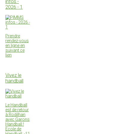
infos -
2026 - 1
Prendre
rendez-vous
en ligne en
suivant ce
lien
Vivez le
handball
Le Handball
est de retour
à Rodilhan
avec Garons
Handball !
Ecole de
Handball, -11