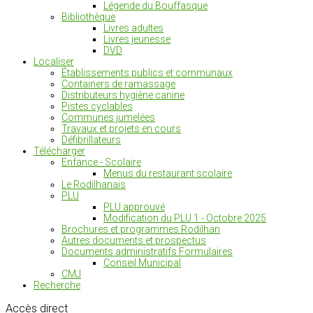
Légende du Bouffasque
Bibliothèque
Livres adultes
Livres jeunesse
DVD
Localiser
Établissements publics et communaux
Containers de ramassage
Distributeurs hygiène canine
Pistes cyclables
Communes jumelées
Travaux et projets en cours
Défibrillateurs
Télécharger
Enfance - Scolaire
Menus du restaurant scolaire
Le Rodilhanais
PLU
PLU approuvé
Modification du PLU 1 - Octobre 2025
Brochures et programmes Rodilhan
Autres documents et prospectus
Documents administratifs Formulaires
Conseil Municipal
CMJ
Recherche
Accès
direct