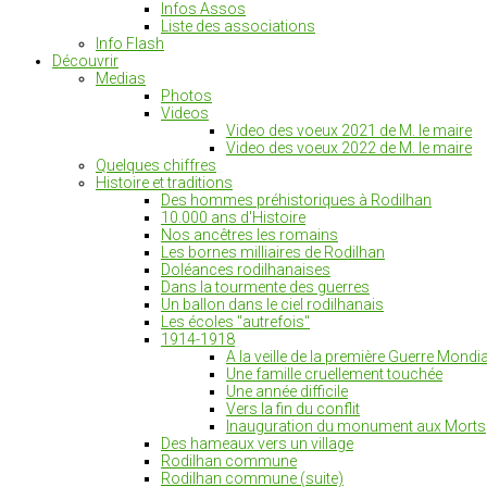
Infos Assos
Liste des associations
Info Flash
Découvrir
Medias
Photos
Videos
Video des voeux 2021 de M. le maire
Video des voeux 2022 de M. le maire
Quelques chiffres
Histoire et traditions
Des hommes préhistoriques à Rodilhan
10.000 ans d'Histoire
Nos ancêtres les romains
Les bornes milliaires de Rodilhan
Doléances rodilhanaises
Dans la tourmente des guerres
Un ballon dans le ciel rodilhanais
Les écoles "autrefois"
1914-1918
A la veille de la première Guerre Mondia
Une famille cruellement touchée
Une année difficile
Vers la fin du conflit
Inauguration du monument aux Morts
Des hameaux vers un village
Rodilhan commune
Rodilhan commune (suite)