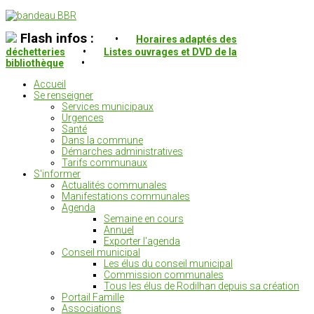
Flash infos :
•
Horaires adaptés des
déchetteries
•
Listes ouvrages et DVD de la
bibliothèque
•
Accueil
Se renseigner
Services municipaux
Urgences
Santé
Dans la commune
Démarches administratives
Tarifs communaux
S'informer
Actualités communales
Manifestations communales
Agenda
Semaine en cours
Annuel
Exporter l'agenda
Conseil municipal
Les élus du conseil municipal
Commission communales
Tous les élus de Rodilhan depuis sa création
Portail Famille
Associations