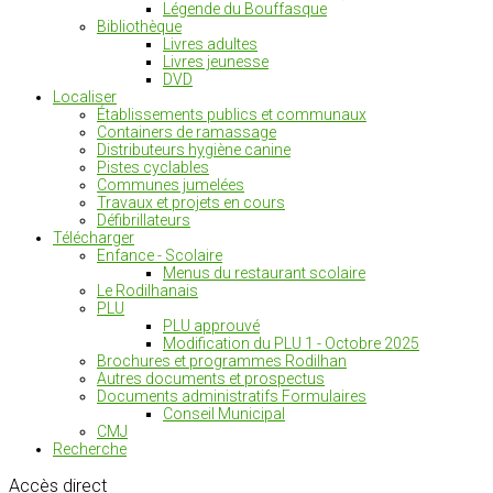
Légende du Bouffasque
Bibliothèque
Livres adultes
Livres jeunesse
DVD
Localiser
Établissements publics et communaux
Containers de ramassage
Distributeurs hygiène canine
Pistes cyclables
Communes jumelées
Travaux et projets en cours
Défibrillateurs
Télécharger
Enfance - Scolaire
Menus du restaurant scolaire
Le Rodilhanais
PLU
PLU approuvé
Modification du PLU 1 - Octobre 2025
Brochures et programmes Rodilhan
Autres documents et prospectus
Documents administratifs Formulaires
Conseil Municipal
CMJ
Recherche
Accès
direct