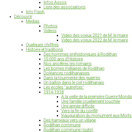
Infos Assos
Liste des associations
Info Flash
Découvrir
Medias
Photos
Videos
Video des voeux 2021 de M. le maire
Video des voeux 2022 de M. le maire
Quelques chiffres
Histoire et traditions
Des hommes préhistoriques à Rodilhan
10.000 ans d'Histoire
Nos ancêtres les romains
Les bornes milliaires de Rodilhan
Doléances rodilhanaises
Dans la tourmente des guerres
Un ballon dans le ciel rodilhanais
Les écoles "autrefois"
1914-1918
A la veille de la première Guerre Mondia
Une famille cruellement touchée
Une année difficile
Vers la fin du conflit
Inauguration du monument aux Morts
Des hameaux vers un village
Rodilhan commune
Rodilhan commune (suite)