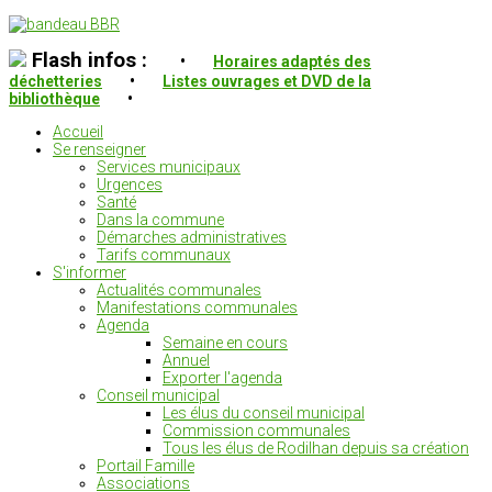
Flash infos :
•
Horaires adaptés des
déchetteries
•
Listes ouvrages et DVD de la
bibliothèque
•
Accueil
Se renseigner
Services municipaux
Urgences
Santé
Dans la commune
Démarches administratives
Tarifs communaux
S'informer
Actualités communales
Manifestations communales
Agenda
Semaine en cours
Annuel
Exporter l'agenda
Conseil municipal
Les élus du conseil municipal
Commission communales
Tous les élus de Rodilhan depuis sa création
Portail Famille
Associations