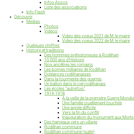
Infos Assos
Liste des associations
Info Flash
Découvrir
Medias
Photos
Videos
Video des voeux 2021 de M. le maire
Video des voeux 2022 de M. le maire
Quelques chiffres
Histoire et traditions
Des hommes préhistoriques à Rodilhan
10.000 ans d'Histoire
Nos ancêtres les romains
Les bornes milliaires de Rodilhan
Doléances rodilhanaises
Dans la tourmente des guerres
Un ballon dans le ciel rodilhanais
Les écoles "autrefois"
1914-1918
A la veille de la première Guerre Mondia
Une famille cruellement touchée
Une année difficile
Vers la fin du conflit
Inauguration du monument aux Morts
Des hameaux vers un village
Rodilhan commune
Rodilhan commune (suite)