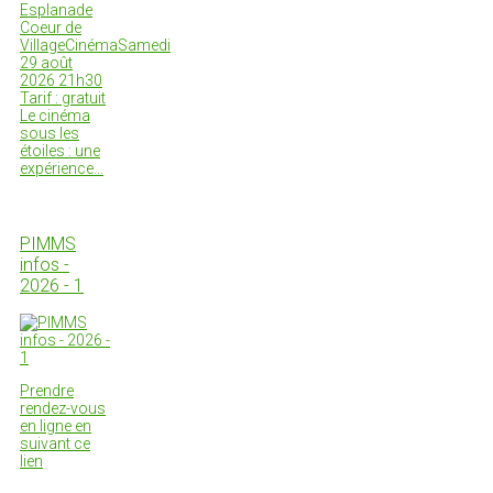
Esplanade
Coeur de
VillageCinémaSamedi
29 août
2026 21h30
Tarif : gratuit
Le cinéma
sous les
étoiles : une
expérience…
PIMMS
infos -
2026 - 1
Prendre
rendez-vous
en ligne en
suivant ce
lien