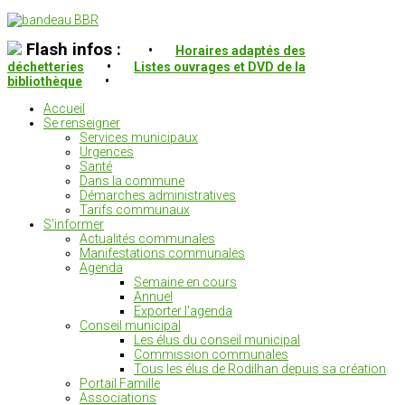
Flash infos :
•
Horaires adaptés des
déchetteries
•
Listes ouvrages et DVD de la
bibliothèque
•
Accueil
Se renseigner
Services municipaux
Urgences
Santé
Dans la commune
Démarches administratives
Tarifs communaux
S'informer
Actualités communales
Manifestations communales
Agenda
Semaine en cours
Annuel
Exporter l'agenda
Conseil municipal
Les élus du conseil municipal
Commission communales
Tous les élus de Rodilhan depuis sa création
Portail Famille
Associations