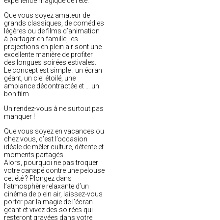
expérience magique de l’été.
Que vous soyez amateur de
grands classiques, de comédies
légères ou de films d’animation
à partager en famille, les
projections en plein air sont une
excellente manière de profiter
des longues soirées estivales.
Le concept est simple : un écran
géant, un ciel étoilé, une
ambiance décontractée et ... un
bon film
Un rendez-vous à ne surtout pas
manquer !
Que vous soyez en vacances ou
chez vous, c’est l’occasion
idéale de mêler culture, détente et
moments partagés.
Alors, pourquoi ne pas troquer
votre canapé contre une pelouse
cet été ? Plongez dans
l’atmosphère relaxante d’un
cinéma de plein air, laissez-vous
porter par la magie de l’écran
géant et vivez des soirées qui
resteront gravées dans votre