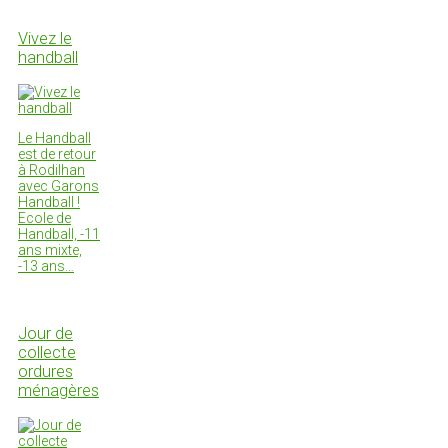
Vivez le
handball
Le Handball
est de retour
à Rodilhan
avec Garons
Handball !
Ecole de
Handball, -11
ans mixte,
-13 ans…
Jour de
collecte
ordures
ménagères