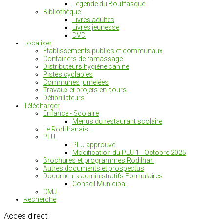
Légende du Bouffasque
Bibliothèque
Livres adultes
Livres jeunesse
DVD
Localiser
Établissements publics et communaux
Containers de ramassage
Distributeurs hygiène canine
Pistes cyclables
Communes jumelées
Travaux et projets en cours
Défibrillateurs
Télécharger
Enfance - Scolaire
Menus du restaurant scolaire
Le Rodilhanais
PLU
PLU approuvé
Modification du PLU 1 - Octobre 2025
Brochures et programmes Rodilhan
Autres documents et prospectus
Documents administratifs Formulaires
Conseil Municipal
CMJ
Recherche
Accès
direct