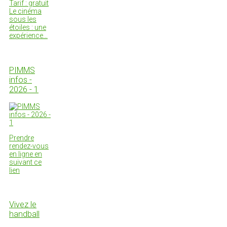
Tarif : gratuit
Le cinéma
sous les
étoiles : une
expérience…
PIMMS
infos -
2026 - 1
Prendre
rendez-vous
en ligne en
suivant ce
lien
Vivez le
handball