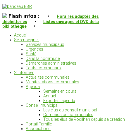
Flash infos :
•
Horaires adaptés des
déchetteries
•
Listes ouvrages et DVD de la
bibliothèque
•
Accueil
Se renseigner
Services municipaux
Urgences
Santé
Dans la commune
Démarches administratives
Tarifs communaux
S'informer
Actualités communales
Manifestations communales
Agenda
Semaine en cours
Annuel
Exporter l'agenda
Conseil municipal
Les élus du conseil municipal
Commission communales
Tous les élus de Rodilhan depuis sa création
Portail Famille
Associations