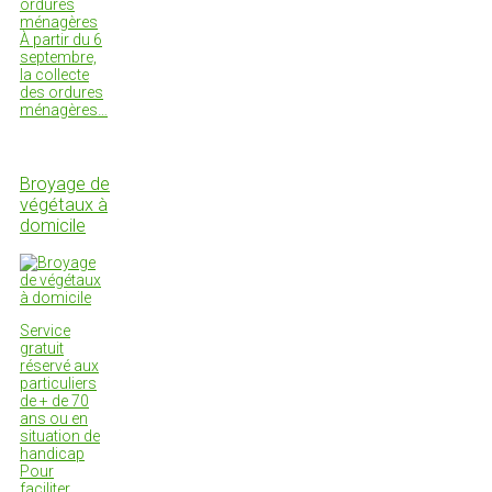
ordures
ménagères
À partir du 6
septembre,
la collecte
des ordures
ménagères…
Broyage de
végétaux à
domicile
Service
gratuit
réservé aux
particuliers
de + de 70
ans ou en
situation de
handicap
Pour
faciliter…