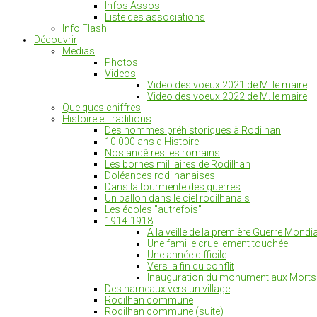
Infos Assos
Liste des associations
Info Flash
Découvrir
Medias
Photos
Videos
Video des voeux 2021 de M. le maire
Video des voeux 2022 de M. le maire
Quelques chiffres
Histoire et traditions
Des hommes préhistoriques à Rodilhan
10.000 ans d'Histoire
Nos ancêtres les romains
Les bornes milliaires de Rodilhan
Doléances rodilhanaises
Dans la tourmente des guerres
Un ballon dans le ciel rodilhanais
Les écoles "autrefois"
1914-1918
A la veille de la première Guerre Mondia
Une famille cruellement touchée
Une année difficile
Vers la fin du conflit
Inauguration du monument aux Morts
Des hameaux vers un village
Rodilhan commune
Rodilhan commune (suite)