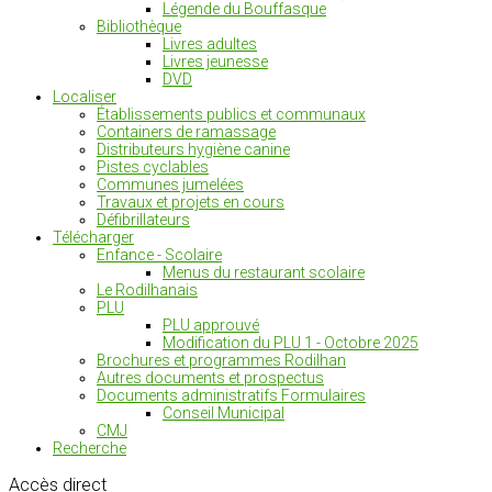
Légende du Bouffasque
Bibliothèque
Livres adultes
Livres jeunesse
DVD
Localiser
Établissements publics et communaux
Containers de ramassage
Distributeurs hygiène canine
Pistes cyclables
Communes jumelées
Travaux et projets en cours
Défibrillateurs
Télécharger
Enfance - Scolaire
Menus du restaurant scolaire
Le Rodilhanais
PLU
PLU approuvé
Modification du PLU 1 - Octobre 2025
Brochures et programmes Rodilhan
Autres documents et prospectus
Documents administratifs Formulaires
Conseil Municipal
CMJ
Recherche
Accès
direct