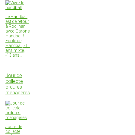
Le Handball
est de retour
à Rodilhan
avec Garons
Handball !
Ecole de
Handball, -11
ans mixte,
-13 ans…
Jour de
collecte
ordures
ménagères
Jours de
collecte