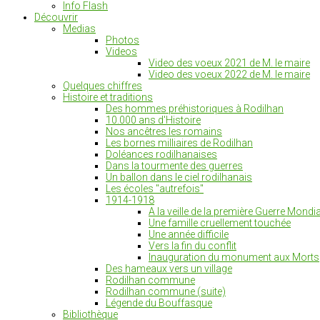
Info Flash
Découvrir
Medias
Photos
Videos
Video des voeux 2021 de M. le maire
Video des voeux 2022 de M. le maire
Quelques chiffres
Histoire et traditions
Des hommes préhistoriques à Rodilhan
10.000 ans d'Histoire
Nos ancêtres les romains
Les bornes milliaires de Rodilhan
Doléances rodilhanaises
Dans la tourmente des guerres
Un ballon dans le ciel rodilhanais
Les écoles "autrefois"
1914-1918
A la veille de la première Guerre Mondia
Une famille cruellement touchée
Une année difficile
Vers la fin du conflit
Inauguration du monument aux Morts
Des hameaux vers un village
Rodilhan commune
Rodilhan commune (suite)
Légende du Bouffasque
Bibliothèque