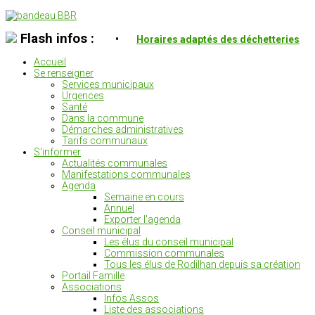
Flash infos :
•
Horaires adaptés des déchetteries
Accueil
Se renseigner
Services municipaux
Urgences
Santé
Dans la commune
Démarches administratives
Tarifs communaux
S'informer
Actualités communales
Manifestations communales
Agenda
Semaine en cours
Annuel
Exporter l'agenda
Conseil municipal
Les élus du conseil municipal
Commission communales
Tous les élus de Rodilhan depuis sa création
Portail Famille
Associations
Infos Assos
Liste des associations