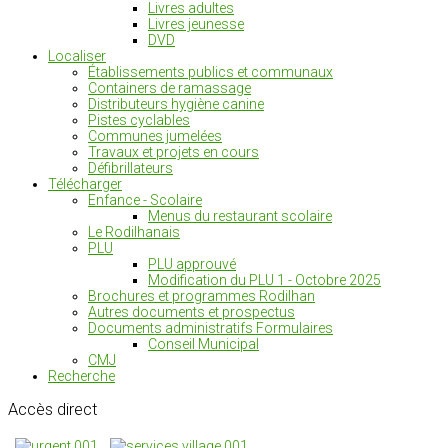
Livres adultes
Livres jeunesse
DVD
Localiser
Établissements publics et communaux
Containers de ramassage
Distributeurs hygiène canine
Pistes cyclables
Communes jumelées
Travaux et projets en cours
Défibrillateurs
Télécharger
Enfance - Scolaire
Menus du restaurant scolaire
Le Rodilhanais
PLU
PLU approuvé
Modification du PLU 1 - Octobre 2025
Brochures et programmes Rodilhan
Autres documents et prospectus
Documents administratifs Formulaires
Conseil Municipal
CMJ
Recherche
Accès
direct