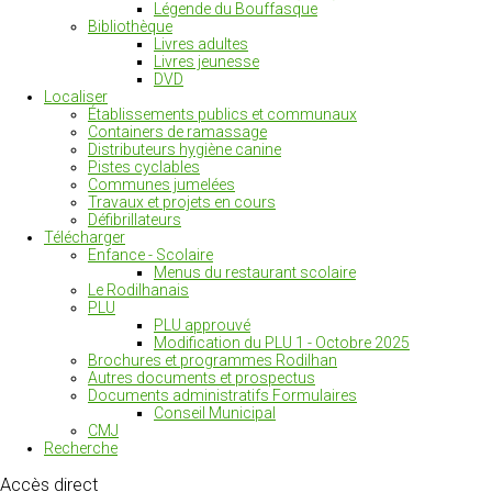
Légende du Bouffasque
Bibliothèque
Livres adultes
Livres jeunesse
DVD
Localiser
Établissements publics et communaux
Containers de ramassage
Distributeurs hygiène canine
Pistes cyclables
Communes jumelées
Travaux et projets en cours
Défibrillateurs
Télécharger
Enfance - Scolaire
Menus du restaurant scolaire
Le Rodilhanais
PLU
PLU approuvé
Modification du PLU 1 - Octobre 2025
Brochures et programmes Rodilhan
Autres documents et prospectus
Documents administratifs Formulaires
Conseil Municipal
CMJ
Recherche
Accès
direct