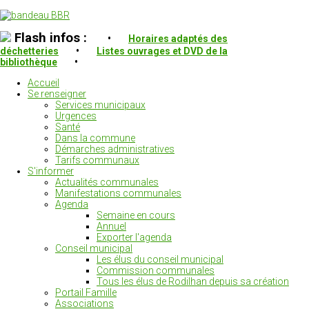
Flash infos :
•
Horaires adaptés des
déchetteries
•
Listes ouvrages et DVD de la
bibliothèque
•
Accueil
Se renseigner
Services municipaux
Urgences
Santé
Dans la commune
Démarches administratives
Tarifs communaux
S'informer
Actualités communales
Manifestations communales
Agenda
Semaine en cours
Annuel
Exporter l'agenda
Conseil municipal
Les élus du conseil municipal
Commission communales
Tous les élus de Rodilhan depuis sa création
Portail Famille
Associations