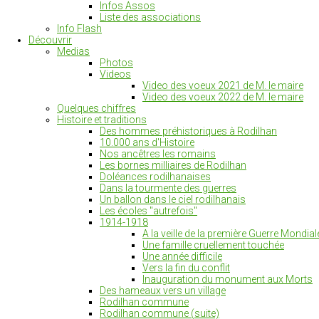
Infos Assos
Liste des associations
Info Flash
Découvrir
Medias
Photos
Videos
Video des voeux 2021 de M. le maire
Video des voeux 2022 de M. le maire
Quelques chiffres
Histoire et traditions
Des hommes préhistoriques à Rodilhan
10.000 ans d'Histoire
Nos ancêtres les romains
Les bornes milliaires de Rodilhan
Doléances rodilhanaises
Dans la tourmente des guerres
Un ballon dans le ciel rodilhanais
Les écoles "autrefois"
1914-1918
A la veille de la première Guerre Mondial
Une famille cruellement touchée
Une année difficile
Vers la fin du conflit
Inauguration du monument aux Morts
Des hameaux vers un village
Rodilhan commune
Rodilhan commune (suite)