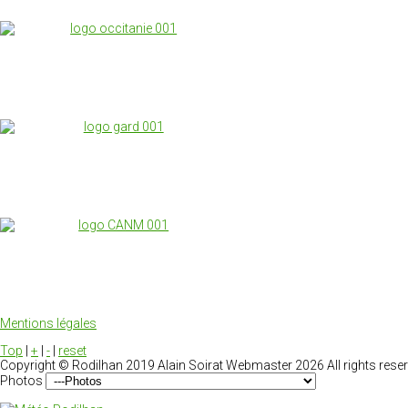
Mentions légales
Top
|
+
|
-
|
reset
Copyright ©
Rodilhan 2019 Alain Soirat Webmaster
2026 All rights rese
Photos