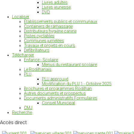
Livres adultes
Livres jeunesse
DVD
Localiser
Établissements publics et communaux
Containers de ramassage
Distributeurs hygiène canine
Pistes cyclables
Communes jumelées
Travaux et projets en cours
Défibrillateurs
Télécharger
Enfance - Scolaire
Menus du restaurant scolaire
Le Rodilhanais
PLU
PLU approuvé
Modification du PLU 1 - Octobre 2025
Brochures et programmes Rodilhan
Autres documents et prospectus
Documents administratifs Formulaires
Conseil Municipal
CMJ
Recherche
Accès
direct