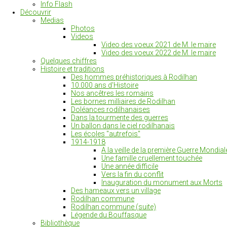
Info Flash
Découvrir
Medias
Photos
Videos
Video des voeux 2021 de M. le maire
Video des voeux 2022 de M. le maire
Quelques chiffres
Histoire et traditions
Des hommes préhistoriques à Rodilhan
10.000 ans d'Histoire
Nos ancêtres les romains
Les bornes milliaires de Rodilhan
Doléances rodilhanaises
Dans la tourmente des guerres
Un ballon dans le ciel rodilhanais
Les écoles "autrefois"
1914-1918
A la veille de la première Guerre Mondial
Une famille cruellement touchée
Une année difficile
Vers la fin du conflit
Inauguration du monument aux Morts
Des hameaux vers un village
Rodilhan commune
Rodilhan commune (suite)
Légende du Bouffasque
Bibliothèque