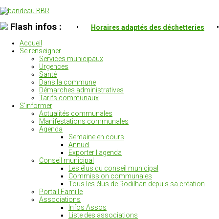
Flash infos :
•
Horaires adaptés des déchetteries
•
Accueil
Se renseigner
Services municipaux
Urgences
Santé
Dans la commune
Démarches administratives
Tarifs communaux
S'informer
Actualités communales
Manifestations communales
Agenda
Semaine en cours
Annuel
Exporter l'agenda
Conseil municipal
Les élus du conseil municipal
Commission communales
Tous les élus de Rodilhan depuis sa création
Portail Famille
Associations
Infos Assos
Liste des associations